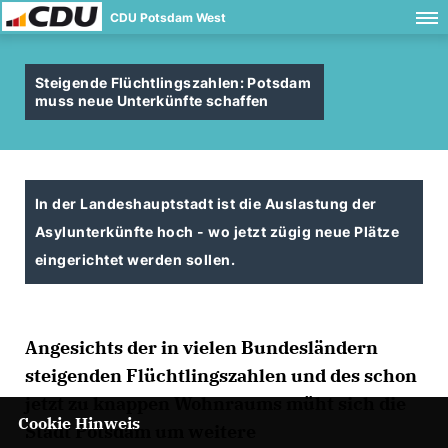
CDU Potsdam West
Steigende Flüchtlingszahlen: Potsdam
muss neue Unterkünfte schaffen
In der Landeshauptstadt ist die Auslastung der
Asylunterkünfte hoch - wo jetzt zügig neue Plätze
eingerichtet werden sollen.
Angesichts der in vielen Bundesländern
steigenden Flüchtlingszahlen und des schon
jetzt zu knappen Wohnraums müht sich die
Cookie Hinweis
Stadt Potsdam um weitere