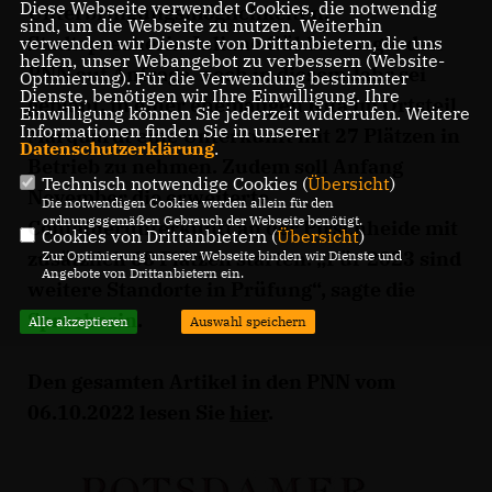
Diese Webseite verwendet Cookies, die notwendig
Unterbringungsmöglichkeiten.
sind, um die Webseite zu nutzen. Weiterhin
Stadtsprecherin Juliane Güldner sagte den
verwenden wir Dienste von Drittanbietern, die uns
helfen, unser Webangebot zu verbessern (Website-
PNN auf Anfrage, noch in diesem Jahr sei
Optmierung). Für die Verwendung bestimmter
Dienste, benötigen wir Ihre Einwilligung. Ihre
geplant, in einer ehemaligen Kita im Ortsteil
Einwilligung können Sie jederzeit widerrufen. Weitere
Informationen finden Sie in unserer
Marquardt eine Unterkunft mit 27 Plätzen in
Datenschutzerklärung
.
Betrieb zu nehmen. Zudem soll Anfang
Technisch notwendige Cookies (
Übersicht
)
November die erweiterte
Die notwendigen Cookies werden allein für den
ordnungsgemäßen Gebrauch der Webseite benötigt.
Containerunterkunft an der Pirschheide mit
Cookies von Drittanbietern (
Übersicht
)
zusätzlich 68 Plätzen starten. „Für 2023 sind
Zur Optimierung unserer Webseite binden wir Dienste und
Angebote von Drittanbietern ein.
weitere Standorte in Prüfung“, sagte die
Sprecherin.
Alle akzeptieren
Auswahl speichern
Den gesamten Artikel in den PNN vom
06.10.2022 lesen Sie
hier
.