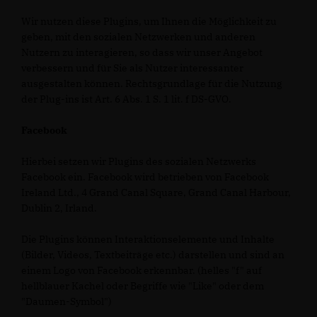
Wir nutzen diese Plugins, um Ihnen die Möglichkeit zu
geben, mit den sozialen Netzwerken und anderen
Nutzern zu interagieren, so dass wir unser Angebot
verbessern und für Sie als Nutzer interessanter
ausgestalten können. Rechtsgrundlage für die Nutzung
der Plug-ins ist Art. 6 Abs. 1 S. 1 lit. f DS-GVO.
Facebook
Hierbei setzen wir Plugins des sozialen Netzwerks
Facebook ein. Facebook wird betrieben von Facebook
Ireland Ltd., 4 Grand Canal Square, Grand Canal Harbour,
Dublin 2, Irland.
Die Plugins können Interaktionselemente und Inhalte
(Bilder, Videos, Textbeiträge etc.) darstellen und sind an
einem Logo von Facebook erkennbar. (helles "f" auf
hellblauer Kachel oder Begriffe wie "Like" oder dem
"Daumen-Symbol")