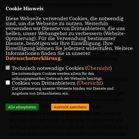
bietet Möglichkeiten zur Kommunikation über das
Cookie Hinweis
Internet an.
Diese Webseite verwendet Cookies, die notwendig
sind, um die Webseite zu nutzen. Weiterhin
(1) Neben der rein informatorischen Nutzung unserer
verwenden wir Dienste von Drittanbietern, die uns
Webseite bieten wir verschiedene Leistungen an, die Sie
helfen, unser Webangebot zu verbessern (Website-
Optmierung). Für die Verwendung bestimmter
bei Interesse nutzen können. Dazu müssen Sie in der
Dienste, benötigen wir Ihre Einwilligung. Ihre
Regel personenbezogene Daten angeben, die wir zur
Einwilligung können Sie jederzeit widerrufen. Weitere
Erbringung der jeweiligen Leistung nutzen und für die die
Informationen finden Sie in unserer
Datenschutzerklärung
.
zuvor genannten Grundsätze zur Datenverarbeitung
gelten.
Technisch notwendige Cookies (
Übersicht
)
Die notwendigen Cookies werden allein für den
ordnungsgemäßen Gebrauch der Webseite benötigt.
Für die Kommunikation bitten wir das Kontaktformular zu
Cookies von Drittanbietern (
Übersicht
)
verwenden. Darüberhinaus finden Sie in unserem
Zur Optimierung unserer Webseite binden wir Dienste und
Internetangebot u.U. weitere E-Mail-Adressen einzelner
Angebote von Drittanbietern ein.
Stellen oder Personen. Auch an diese Adressen können
Sie E-Mails senden. Möchten Sie E-Mails mit
Alle akzeptieren
Auswahl speichern
Dateianhängen senden, so beachten Sie bitte, dass wir
nicht alle auf dem Markt verfügbaren Dateiformate und
Anwendungen unterstützen können. In Einzelfällen kann
es möglich sein, dass die E-Mail nicht verarbeitet werden