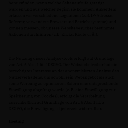
herausfinden, wann welche Seitenaufrufe getätigt
wurden und aus welcher Region sie kommen. Außerdem
erfassen wir verschiedene Logdateien (z.B. IP-Adresse,
Referrer, verwendete Browser und Betriebssysteme) und
können messen, ob unsere Websitebesucher bestimmte
Aktionen durchführen (z.B. Klicks, Käufe u. Ä.).
Die Nutzung dieses Analyse-Tools erfolgt auf Grundlage
von Art. 6 Abs. 1 lit. f DSGVO. Der Websitebetreiber hat ein
berechtigtes Interesse an der anonymisierten Analyse des
Nutzerverhaltens, um sowohl sein Webangebot als auch
seine Werbung zu optimieren. Sofern eine entsprechende
Einwilligung abgefragt wurde (z. B. eine Einwilligung zur
Speicherung von Cookies), erfolgt die Verarbeitung
ausschließlich auf Grundlage von Art. 6 Abs. 1 lit. a
DSGVO; die Einwilligung ist jederzeit widerrufbar.
Hosting