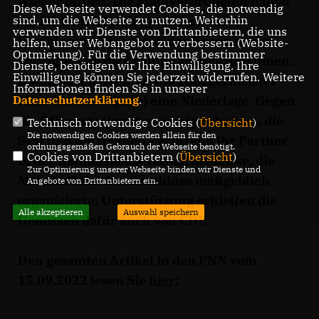
wieder öffnen. Die Stadtverordneten haben
Diese Webseite verwendet Cookies, die notwendig
sind, um die Webseite zu nutzen. Weiterhin
am Mittwoch im Hauptausschuss
verwenden wir Dienste von Drittanbietern, die uns
beschlossen, die wegen der Energiekrise
helfen, unser Webangebot zu verbessern (Website-
Optmierung). Für die Verwendung bestimmter
verfügte Sparmaßnahme zurückzunehmen.
Dienste, benötigen wir Ihre Einwilligung. Ihre
Einwilligung können Sie jederzeit widerrufen. Weitere
Damit bescherten sie Oberbürgermeister
Informationen finden Sie in unserer
Datenschutzerklärung
.
Mike Schubert (SPD) eine Niederlage. Gegen
die Öffnung stimmten einzig Schubert, die
Technisch notwendige Cookies (
Übersicht
)
Die notwendigen Cookies werden allein für den
SPD und die Grünen - während ihr Partner
ordnungsgemäßen Gebrauch der Webseite benötigt.
Cookies von Drittanbietern (
Übersicht
)
in der Rathauskooperation, die Linke, die
Zur Optimierung unserer Webseite binden wir Dienste und
Mehrheit für den Beschluss maßgeblich
Angebote von Drittanbietern ein.
organisierte. Unterstützung erhielten die
Alle akzeptieren
Auswahl speichern
Genossen dafür auch von CDU.
Den gesamten Artikel in den PNN vom
15.09.2022 lesen Sie
hier
: