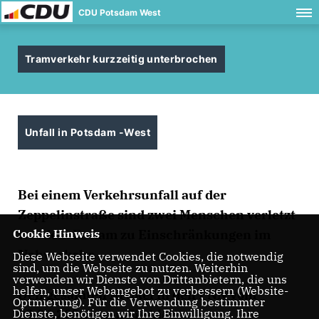
CDU Potsdam West
Tramverkehr kurzzeitig unterbrochen
Unfall in Potsdam -West
Bei einem Verkehrsunfall auf der
Zeppelinstraße sind zwei Menschen verletzt
Cookie Hinweis
worden. Es kam zu Einschränkungen im
Nahverkehr.
Diese Webseite verwendet Cookies, die notwendig
sind, um die Webseite zu nutzen. Weiterhin
verwenden wir Dienste von Drittanbietern, die uns
helfen, unser Webangebot zu verbessern (Website-
Den gesamten Artikel in den PNN vom
Optmierung). Für die Verwendung bestimmter
Dienste, benötigen wir Ihre Einwilligung. Ihre
03.06.2022 lesen Sie
hier
.