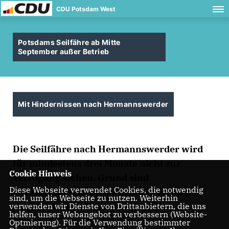
CDU Potsdam West
Potsdams Seilfähre ab Mitte
September außer Betrieb
Mit Hindernissen nach Hermannswerder
Die Seilfähre nach Hermannswerder wird
für mindestens drei Monate nicht zur
Cookie Hinweis
Verfügung stehen. Grund sind
Diese Webseite verwendet Cookies, die notwendig
Wartungsarbeiten. Für Schüler werden
sind, um die Webseite zu nutzen. Weiterhin
zusätzliche Busfahrten angeboten.
verwenden wir Dienste von Drittanbietern, die uns
helfen, unser Webangebot zu verbessern (Website-
Optmierung). Für die Verwendung bestimmter