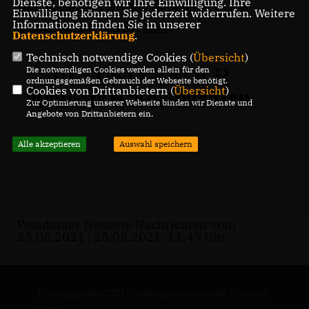
Dienste, benötigen wir Ihre Einwilligung. Ihre
Den gesamten Artikel in den PNN vom
Einwilligung können Sie jederzeit widerrufen. Weitere
Informationen finden Sie in unserer
25.08.2021 lesen Sie
hier
.
Datenschutzerklärung
.
Technisch notwendige Cookies (
Übersicht
)
Die notwendigen Cookies werden allein für den
ordnungsgemäßen Gebrauch der Webseite benötigt.
Cookies von Drittanbietern (
Übersicht
)
Zur Optimierung unserer Webseite binden wir Dienste und
Angebote von Drittanbietern ein.
Alle akzeptieren
Auswahl speichern
Potsdamer Neueste Nachrichten vom
25.08.2021 | 25.08.2021, 11:49 Uhr
Homepage des CDU Stadtbezirksverbandes Potsdam
West