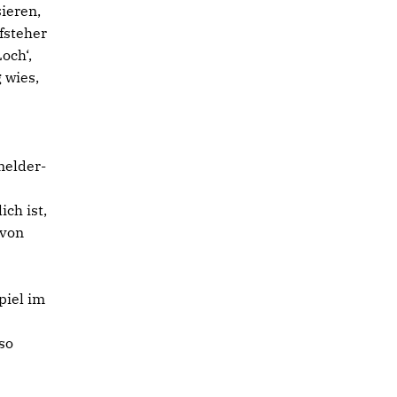
ieren,
fsteher
och‘,
 wies,
t
melder-
ch ist,
 von
piel im
so