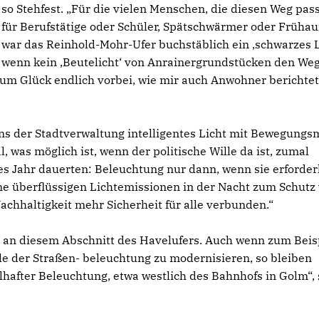
so Stehfest. „Für die vielen Menschen, die diesen Weg pass
für Berufstätige oder Schüler, Spätschwärmer oder Frühau
war das Reinhold-Mohr-Ufer buchstäblich ein ‚schwarzes L
wenn kein ‚Beutelicht‘ von Anrainergrundstücken den Weg
 zum Glück endlich vorbei, wie mir auch Anwohner berichte
tens der Stadtverwaltung intelligentes Licht mit Bewegungs
l, was möglich ist, wenn der politische Wille da ist, zumal
 Jahr dauerten: Beleuchtung nur dann, wenn sie erforderli
e überflüssigen Lichtemissionen in der Nacht zum Schutz
Nachhaltigkeit mehr Sicherheit für alle verbunden.“
e an diesem Abschnitt des Havelufers. Auch wenn zum Beis
ile der Straßen- beleuchtung zu modernisieren, so bleiben
lhafter Beleuchtung, etwa westlich des Bahnhofs in Golm“, 