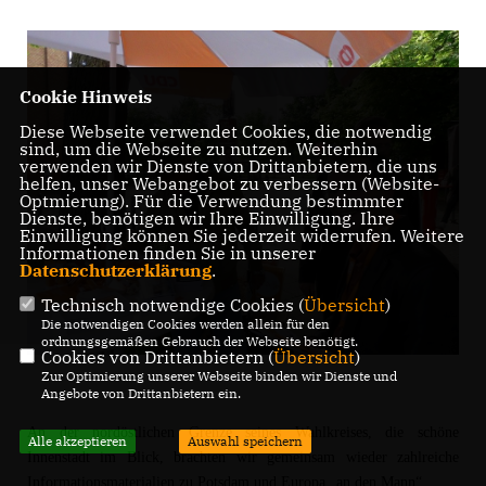
Cookie Hinweis
Diese Webseite verwendet Cookies, die notwendig
sind, um die Webseite zu nutzen. Weiterhin
verwenden wir Dienste von Drittanbietern, die uns
helfen, unser Webangebot zu verbessern (Website-
Optmierung). Für die Verwendung bestimmter
Dienste, benötigen wir Ihre Einwilligung. Ihre
Einwilligung können Sie jederzeit widerrufen. Weitere
Informationen finden Sie in unserer
Datenschutzerklärung
.
Technisch notwendige Cookies (
Übersicht
)
Die notwendigen Cookies werden allein für den
ordnungsgemäßen Gebrauch der Webseite benötigt.
Cookies von Drittanbietern (
Übersicht
)
Zur Optimierung unserer Webseite binden wir Dienste und
Angebote von Drittanbietern ein.
An der nordöstlichen Grenze seines Wahlkreises, die schöne
Alle akzeptieren
Auswahl speichern
Innenstadt im Blick, brachten wir gemeinsam wieder zahlreiche
Informationsmaterialien zu Potsdam und Europa „an den Mann“.