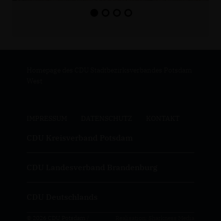
Homepage des CDU Stadtbezirksverbandes Potsdam
West
IMPRESSUM
DATENSCHUTZ
KONTAKT
CDU Kreisverband Potsdam
CDU Landesverband Brandenburg
CDU Deutschlands
© 2026 CDU Potsdam /
Realisation: Sharkness Media