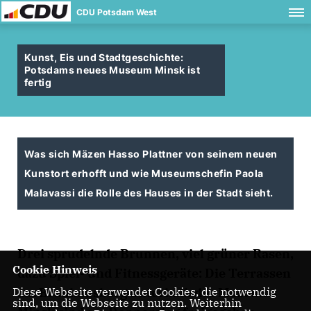
CDU Potsdam West
Kunst, Eis und Stadtgeschichte:
Potsdams neues Museum Minsk ist
fertig
Was sich Mäzen Hasso Plattner von seinem neuen
Kunstort erhofft und wie Museumschefin Paola
Malavassi die Rolle des Hauses in der Stadt sieht.
Drei sprudelnde Brunnen, viel grüner Rasen,
Cookie Hinweis
dazu Spiel- und Fitnessgeräte: Die Terrassen
Diese Webseite verwendet Cookies, die notwendig
am Brauhausberg unterhalb des Museums
sind, um die Webseite zu nutzen. Weiterhin