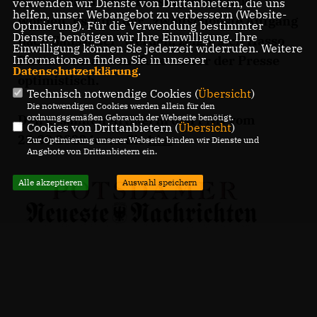
Minsk sind am Donnerstag freigegeben
verwenden wir Dienste von Drittanbietern, die uns
helfen, unser Webangebot zu verbessern (Website-
worden. Es wird der „zweitschönste Aufgang
Optmierung). Für die Verwendung bestimmter
Dienste, benötigen wir Ihre Einwilligung. Ihre
nach Sanssouci“ werden, zeigte sich Hasso
Einwilligung können Sie jederzeit widerrufen. Weitere
Informationen finden Sie in unserer
Plattner im neuen Museum vor der Presse
Datenschutzerklärung
.
optimistisch.
Technisch notwendige Cookies (
Übersicht
)
Die notwendigen Cookies werden allein für den
ordnungsgemäßen Gebrauch der Webseite benötigt.
Den gesamten Artikel in den PNN vom
Cookies von Drittanbietern (
Übersicht
)
23.09.2022 lesen Sie
hier
.
Zur Optimierung unserer Webseite binden wir Dienste und
Angebote von Drittanbietern ein.
Alle akzeptieren
Auswahl speichern