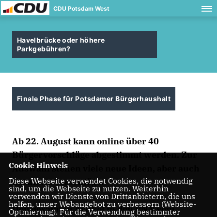
CDU Potsdam West
Havelbrücke oder höhere
Parkgebühren?
Finale Phase für Potsdamer Bürgerhaushalt
Ab 22. August kann online über 40
Bürgervorschläge abgestimmt werden. Zur
Cookie Hinweis
Auswahl stehen viele neue Ideen, aber auch
Diese Webseite verwendet Cookies, die notwendig
bekannte Vorschläge.
sind, um die Webseite zu nutzen. Weiterhin
verwenden wir Dienste von Drittanbietern, die uns
helfen, unser Webangebot zu verbessern (Website-
Den gesamten Artikel in den PNN vom
Optmierung). Für die Verwendung bestimmter