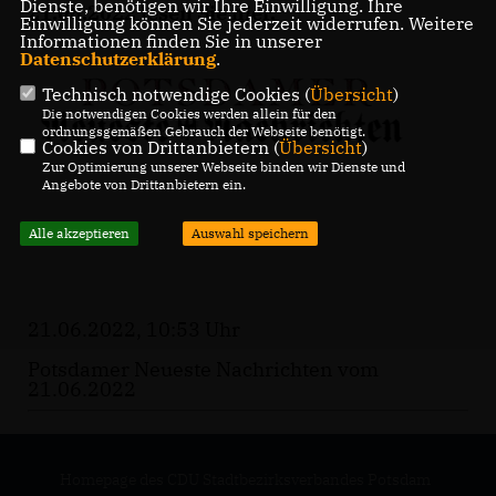
Dienste, benötigen wir Ihre Einwilligung. Ihre
21.06.2022 lesen Sie
hier
.
Einwilligung können Sie jederzeit widerrufen. Weitere
Informationen finden Sie in unserer
Datenschutzerklärung
.
Technisch notwendige Cookies (
Übersicht
)
Die notwendigen Cookies werden allein für den
ordnungsgemäßen Gebrauch der Webseite benötigt.
Cookies von Drittanbietern (
Übersicht
)
Zur Optimierung unserer Webseite binden wir Dienste und
Angebote von Drittanbietern ein.
Alle akzeptieren
Auswahl speichern
21.06.2022, 10:53 Uhr
Potsdamer Neueste Nachrichten vom
21.06.2022
Homepage des CDU Stadtbezirksverbandes Potsdam