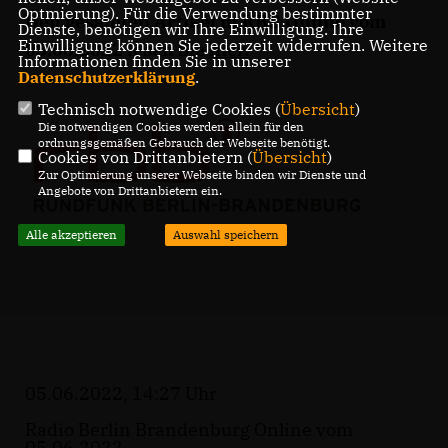
Optmierung). Für die Verwendung bestimmter
Den gesamten Artikel in RBB Online vom
Dienste, benötigen wir Ihre Einwilligung. Ihre
Einwilligung können Sie jederzeit widerrufen. Weitere
05.06.2022 lesen Sie
hier
.
Informationen finden Sie in unserer
Datenschutzerklärung
.
Technisch notwendige Cookies (
Übersicht
)
Die notwendigen Cookies werden allein für den
ordnungsgemäßen Gebrauch der Webseite benötigt.
Cookies von Drittanbietern (
Übersicht
)
Zur Optimierung unserer Webseite binden wir Dienste und
Angebote von Drittanbietern ein.
Alle akzeptieren
Auswahl speichern
05.06.2022, 14:27 Uhr
Radio Berlin Brandenburg Online vom
05.06.2022