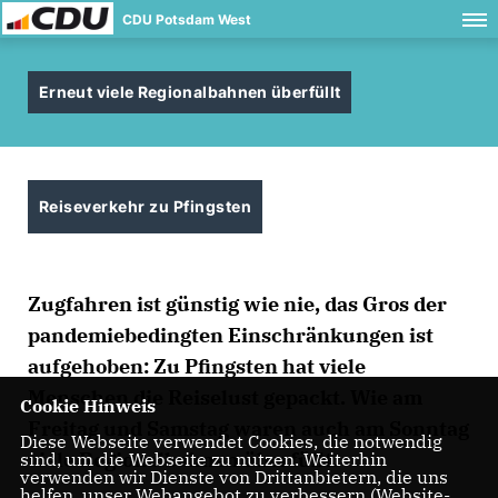
CDU Potsdam West
Erneut viele Regionalbahnen überfüllt
Reiseverkehr zu Pfingsten
Zugfahren ist günstig wie nie, das Gros der
pandemiebedingten Einschränkungen ist
aufgehoben: Zu Pfingsten hat viele
Menschen die Reiselust gepackt. Wie am
Cookie Hinweis
Freitag und Samstag waren auch am Sonntag
Diese Webseite verwendet Cookies, die notwendig
viele Regionalbahnen überfüllt.
sind, um die Webseite zu nutzen. Weiterhin
verwenden wir Dienste von Drittanbietern, die uns
helfen, unser Webangebot zu verbessern (Website-