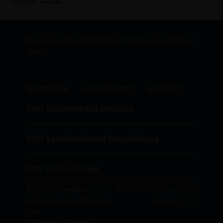
Homepage des CDU Stadtbezirksverbandes Potsdam
West
IMPRESSUM
DATENSCHUTZ
KONTAKT
CDU Kreisverband Potsdam
CDU Landesverband Brandenburg
CDU Deutschlands
© 2026 CDU Potsdam /
Realisation: Sharkness Media
Stadtbezirksverband Potsdam
GmbH & Co. KG
West
Alle Rechte vorbehalten.