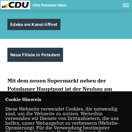
CDU Potsdam West
Edeka am Kanal öffnet
Neue Filiale in Potsdam
Mit dem neuen Supermarkt neben der
Potsdamer Hauptpost ist der Neubau am
Kanal vollständig bezogen und eröffnet.
Cookie Hinweis
Diese Webseite verwendet Cookies, die notwendig
Den gesamten Artikel in den PNN vom
sind, um die Webseite zu nutzen. Weiterhin
verwenden wir Dienste von Drittanbietern, die uns
01.06.2022 lesen Sie
hier
.
helfen, unser Webangebot zu verbessern (Website-
Optmierung). Für die Verwendung bestimmter