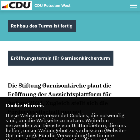
CDU Potsdam West
Rohbau des Turms ist fertig
Eröffnungstermin für Garnisonkirchenturm
Die Stiftung Garnisonkirche plant die
Eröffnung der Aussichtsplattform für
Anfang 2024. Zugleich stellt sich die
Cookie Hinweis
Fördergesellschaft neu auf.
Diese Webseite verwendet Cookies, die notwendig
sind, um die Webseite zu nutzen. Weiterhin
verwenden wir Dienste von Drittanbietern, die uns
Den gesamten Artikel in den PNN vom
helfen, unser Webangebot zu verbessern (Website-
Optmierung). Für die Verwendung bestimmter
27.04.2022 lesen Sie
hier
.