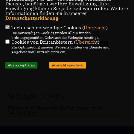
Den gesamten Artikel in den PNN vom
Dienste, benötigen wir Ihre Einwilligung. Ihre
Einwilligung können Sie jederzeit widerrufen. Weitere
09.03.2022 lesen Sie
hier
.
Informationen finden Sie in unserer
Datenschutzerklärung
.
Technisch notwendige Cookies (
Übersicht
)
Die notwendigen Cookies werden allein für den
ordnungsgemäßen Gebrauch der Webseite benötigt.
Cookies von Drittanbietern (
Übersicht
)
Zur Optimierung unserer Webseite binden wir Dienste und
Angebote von Drittanbietern ein.
Alle akzeptieren
Auswahl speichern
09.03.2022, 06:12 Uhr
Potsdamer Neueste Nachrichten vom
09.03.2022