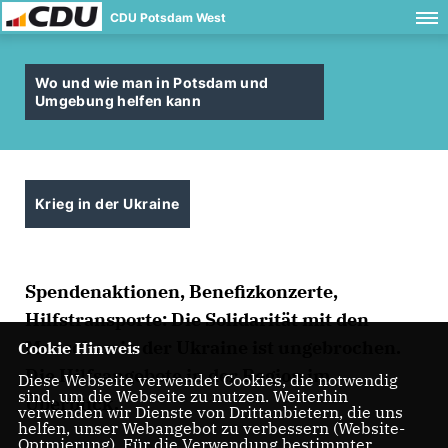
CDU Potsdam West
Wo und wie man in Potsdam und
Umgebung helfen kann
Krieg in der Ukraine
Spendenaktionen, Benefizkonzerte,
Hilfstransporte: Die Solidarität mit den
Menschen in der Ukraine ist ungebrochen.
Cookie Hinweis
Die Hilfsangebote in der Region im
Diese Webseite verwendet Cookies, die notwendig
sind, um die Webseite zu nutzen. Weiterhin
Überblick.
verwenden wir Dienste von Drittanbietern, die uns
helfen, unser Webangebot zu verbessern (Website-
Optmierung). Für die Verwendung bestimmter