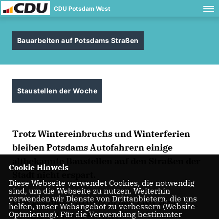
CDU Potsdam West
Bauarbeiten auf Potsdams Straßen
Staustellen der Woche
Trotz Wintereinbruchs und Winterferien
bleiben Potsdams Autofahrern einige
altbekannte Baustellen auf den Straßen der
Cookie Hinweis
Stadt nicht erspart.
Diese Webseite verwendet Cookies, die notwendig
sind, um die Webseite zu nutzen. Weiterhin
verwenden wir Dienste von Drittanbietern, die uns
Den gesamten Artikel in den PNN vom
helfen, unser Webangebot zu verbessern (Website-
Optmierung). Für die Verwendung bestimmter
01.02.2021 lesen Sie
hier
.