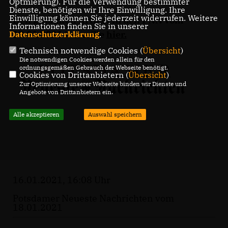
Optmierung). Für die Verwendung bestimmter
Dienste, benötigen wir Ihre Einwilligung. Ihre
Einwilligung können Sie jederzeit widerrufen. Weitere
Den gesamten Artikel in den PNN vom
Informationen finden Sie in unserer
18.01.2021 lesen Sie
hier
.
Datenschutzerklärung
.
Technisch notwendige Cookies (
Übersicht
)
Die notwendigen Cookies werden allein für den
ordnungsgemäßen Gebrauch der Webseite benötigt.
Cookies von Drittanbietern (
Übersicht
)
Zur Optimierung unserer Webseite binden wir Dienste und
Angebote von Drittanbietern ein.
Alle akzeptieren
Auswahl speichern
16.01.2021, 16:08 Uhr
Potsdamer Neueste Nachrichten vom
18.01.2021