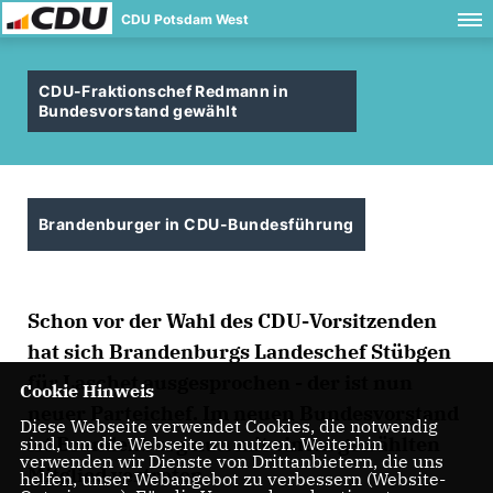
CDU Potsdam West
CDU-Fraktionschef Redmann in
Bundesvorstand gewählt
Brandenburger in CDU-Bundesführung
Schon vor der Wahl des CDU-Vorsitzenden
hat sich Brandenburgs Landeschef Stübgen
für Laschet ausgesprochen - der ist nun
Cookie Hinweis
neuer Parteichef. Im neuen Bundesvorstand
Diese Webseite verwendet Cookies, die notwendig
ist Brandenburg nun mit einem gewählten
sind, um die Webseite zu nutzen. Weiterhin
verwenden wir Dienste von Drittanbietern, die uns
Mitglied vertreten.
helfen, unser Webangebot zu verbessern (Website-