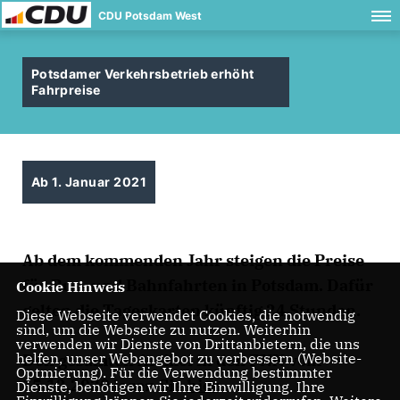
CDU Potsdam West
Potsdamer Verkehrsbetrieb erhöht
Fahrpreise
Ab 1. Januar 2021
Ab dem kommenden Jahr steigen die Preise
für Bus- und Bahnfahrten in Potsdam. Dafür
Cookie Hinweis
gelten die Tageskarten künftig 24 Stunden.
Diese Webseite verwendet Cookies, die notwendig
sind, um die Webseite zu nutzen. Weiterhin
verwenden wir Dienste von Drittanbietern, die uns
helfen, unser Webangebot zu verbessern (Website-
Den gesamten Artikel in den PNN vom
Optmierung). Für die Verwendung bestimmter
15.12.2020 lesen Sie
hier
.
Dienste, benötigen wir Ihre Einwilligung. Ihre