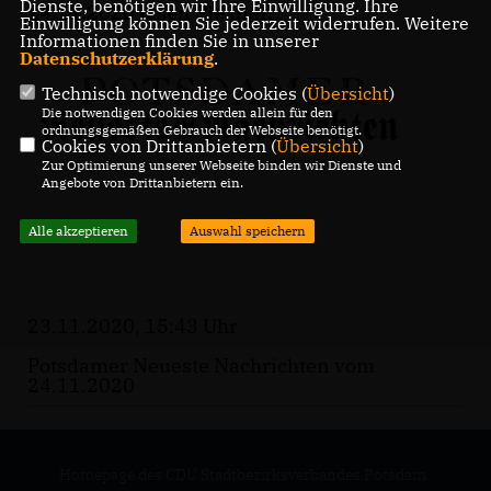
Dienste, benötigen wir Ihre Einwilligung. Ihre
24.11.2020 lesen Sie
hier
.
Einwilligung können Sie jederzeit widerrufen. Weitere
Informationen finden Sie in unserer
Datenschutzerklärung
.
Technisch notwendige Cookies (
Übersicht
)
Die notwendigen Cookies werden allein für den
ordnungsgemäßen Gebrauch der Webseite benötigt.
Cookies von Drittanbietern (
Übersicht
)
Zur Optimierung unserer Webseite binden wir Dienste und
Angebote von Drittanbietern ein.
Alle akzeptieren
Auswahl speichern
23.11.2020, 15:43 Uhr
Potsdamer Neueste Nachrichten vom
24.11.2020
Homepage des CDU Stadtbezirksverbandes Potsdam