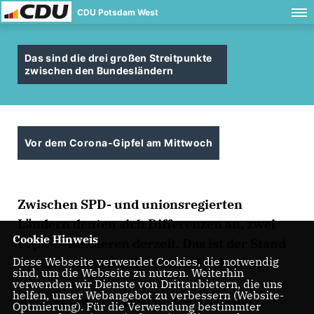
CDU Potsdam West
Das sind die drei großen Streitpunkte
zwischen den Bundesländern
Vor dem Corona-Gipfel am Mittwoch
Zwischen SPD- und unionsregierten
Ländern deuten sich Differenzen an, zwei
Cookie Hinweis
Papiere kursieren derzeit. Das ist der Stand
Diese Webseite verwendet Cookies, die notwendig
vor dem nächsten Bund-Länder-Treffen.
sind, um die Webseite zu nutzen. Weiterhin
verwenden wir Dienste von Drittanbietern, die uns
helfen, unser Webangebot zu verbessern (Website-
Den gesamten Artikel in den PNN vom
Optmierung). Für die Verwendung bestimmter