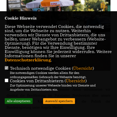
Cookie Hinweis
Diese Webseite verwendet Cookies, die notwendig
sind, um die Webseite zu nutzen. Weiterhin
verwenden wir Dienste von Drittanbietern, die uns
helfen, unser Webangebot zu verbessern (Website-
Optmierung). Für die Verwendung bestimmter
Dienste, benötigen wir Ihre Einwilligung. Ihre
Einwilligung können Sie jederzeit widerrufen. Weitere
Informationen finden Sie in unserer
Datenschutzerklärung
.
Technisch notwendige Cookies (
Übersicht
)
Die notwendigen Cookies werden allein für den
ordnungsgemäßen Gebrauch der Webseite benötigt.
Cookies von Drittanbietern (
Übersicht
)
Zur Optimierung unserer Webseite binden wir Dienste und
Sichtbar für Hunderte vorbeifahrender Autos informierten wir
Angebote von Drittanbietern ein.
diesmal die Bevölkerung im Potsdamer Nordwesten über unsere
Alle akzeptieren
Auswahl speichern
Spitzenkandidatin Katherina Reiche und die Politik der
Bundesregierung unter Angela Merkel.