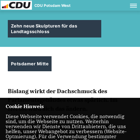
CDU Potsdam West
Zehn neue Skulpturen für das
Landtagsschloss
Potsdamer Mitte
Bislang wirkt der Dachschmuck des
Parlamentsgebäudes etwas spärlich. Im
Cookie Hinweis
Herbst wird sich das ändern.
Diese Webseite verwendet Cookies, die notwendig
sind, um die Webseite zu nutzen. Weiterhin
Den geamten Artikel in den PNN vom
verwenden wir Dienste von Drittanbietern, die uns
helfen, unser Webangebot zu verbessern (Website-
23.07.2020 lesen Sie
hier
.
Optmierung). Für die Verwendung bestimmter