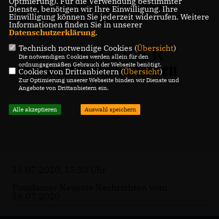
Optmierung). Für die Verwendung bestimmter
Den gesamten Artikel in den PNN vom
Dienste, benötigen wir Ihre Einwilligung. Ihre
Einwilligung können Sie jederzeit widerrufen. Weitere
16.07.2020 lesen Sie
hier
.
Informationen finden Sie in unserer
Datenschutzerklärung
.
Technisch notwendige Cookies (
Übersicht
)
Die notwendigen Cookies werden allein für den
ordnungsgemäßen Gebrauch der Webseite benötigt.
Cookies von Drittanbietern (
Übersicht
)
Zur Optimierung unserer Webseite binden wir Dienste und
Angebote von Drittanbietern ein.
Alle akzeptieren
Auswahl speichern
16.07.2020, 15:33 Uhr
Potsdamer Neueste Nachrichten vom
16.07.2020