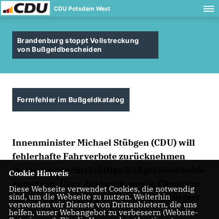
CDU Potsdam West
Brandenburg stoppt Vollstreckung
von Bußgeldbescheiden
Formfehler im Bußgeldkatalog
Innenminister Michael Stübgen (CDU) will
fehlerhafte Fahrverbote zurücknehmen
lassen und rechtskräftige Bußgeldbescheide
Cookie Hinweis
aussetzen. Über das bundesweite Chaos um
Diese Webseite verwendet Cookies, die notwendig
sind, um die Webseite zu nutzen. Weiterhin
den Bußgeldkatalog zeigte er sich verärgert.
verwenden wir Dienste von Drittanbietern, die uns
helfen, unser Webangebot zu verbessern (Website-