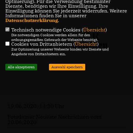
Optmierung). Für die Verwendung bestimmter
Den gesamten Artikel in den PNN vom
Dienste, benötigen wir Ihre Einwilligung. Ihre
Einwilligung können Sie jederzeit widerrufen. Weitere
20.06.2020 lesen Sie
hier
.
Informationen finden Sie in unserer
Datenschutzerklärung
.
Technisch notwendige Cookies (
Übersicht
)
Die notwendigen Cookies werden allein für den
ordnungsgemäßen Gebrauch der Webseite benötigt.
Cookies von Drittanbietern (
Übersicht
)
Zur Optimierung unserer Webseite binden wir Dienste und
Angebote von Drittanbietern ein.
Alle akzeptieren
Auswahl speichern
19.06.2020, 14:30 Uhr
Potsdamer Neueste Nachrichten vom
20.06.2020