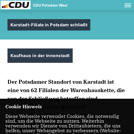
CDU Potsdam West
Karstadt-Filiale in Potsdam schließt
Kaufhaus in der Innenstadt
Der Potsdamer Standort von Karstadt ist
eine von 62 Filialen der Warenhauskette, die
von der Schließung betroffen sind.
Oberbürgermeister Schubert
Cookie Hinweis
kündigt Gespräche mit Handelsverbänden
Diese Webseite verwendet Cookies, die notwendig
sind, um die Webseite zu nutzen. Weiterhin
für Montag an.
verwenden wir Dienste von Drittanbietern, die uns
helfen, unser Webangebot zu verbessern (Website-