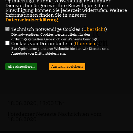
Optmierung). Für die Verwendung bestimmter
Den gesamten Artikel in den PNN vom
Dienste, benötigen wir Ihre Einwilligung. Ihre
Einwilligung können Sie jederzeit widerrufen. Weitere
18.06.2020 lesen Sie
hier
.
Informationen finden Sie in unserer
Datenschutzerklärung
.
Technisch notwendige Cookies (
Übersicht
)
Die notwendigen Cookies werden allein für den
ordnungsgemäßen Gebrauch der Webseite benötigt.
Cookies von Drittanbietern (
Übersicht
)
Zur Optimierung unserer Webseite binden wir Dienste und
Angebote von Drittanbietern ein.
Alle akzeptieren
Auswahl speichern
18.06.2020, 13:00 Uhr
Potsdamer Neueste Nachrichten vom
18.06.2020