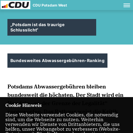
CDU Potsdam West
Potsdam ist das traurige
Schlusslicht“
Bundesweites Abwassergebühren-Ranking
Potsdams Abwassergebühren bleiben
bundesweit die höchsten. Der Stadt wird ein
Handeln „an der Grenze der Legalität“
Cookie Hinweis
vorgeworfen. Das Rathaus weist die Kritik
Diese Webseite verwendet Cookies, die notwendig
sind, um die Webseite zu nutzen. Weiterhin
zurück – kalkuliert nun aber neu.
verwenden wir Dienste von Drittanbietern, die uns
helfen, unser Webangebot zu verbessern (Website-