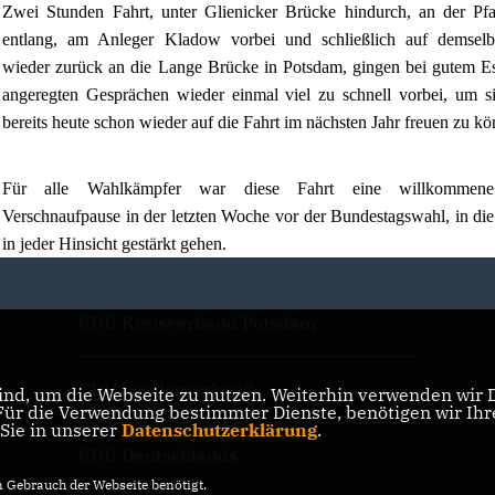
Zwei Stunden Fahrt, unter Glienicker Brücke hindurch, an der Pfa
entlang, am Anleger Kladow vorbei und schließlich auf demse
wieder zurück an die Lange Brücke in Potsdam, gingen bei gutem E
angeregten Gesprächen wieder einmal viel zu schnell vorbei, um si
bereits heute schon wieder auf die Fahrt im nächsten Jahr freuen zu k
Für alle Wahlkämpfer war diese Fahrt eine willkommene
Verschnaufpause in der letzten Woche vor der Bundestagswahl, in di
in jeder Hinsicht gestärkt gehen.
CDU Kreisverband Potsdam
CDU Landesverband
nd, um die Webseite zu nutzen. Weiterhin verwenden wir Di
Brandenburg
r die Verwendung bestimmter Dienste, benötigen wir Ihre 
 Sie in unserer
Datenschutzerklärung
.
CDU Deutschlands
Gebrauch der Webseite benötigt.