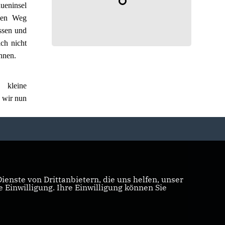
ueninsel
lben Weg
ssen und
ch nicht
önnen.
 kleine
e wir nun
enste von Drittanbietern, die uns helfen, unser
Einwilligung. Ihre Einwilligung können Sie