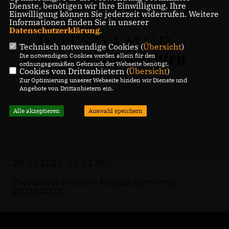
29.04.2020 lesen Sie
hier
.
Dienste, benötigen wir Ihre Einwilligung. Ihre
Einwilligung können Sie jederzeit widerrufen. Weitere
Informationen finden Sie in unserer
Datenschutzerklärung
.
Technisch notwendige Cookies (
Übersicht
)
Die notwendigen Cookies werden allein für den
ordnungsgemäßen Gebrauch der Webseite benötigt.
Cookies von Drittanbietern (
Übersicht
)
Zur Optimierung unserer Webseite binden wir Dienste und
Angebote von Drittanbietern ein.
Alle akzeptieren
Auswahl speichern
28.04.2020, 18:32 Uhr
Potsdamer Neueste Nachrichten vom
29.04.2020