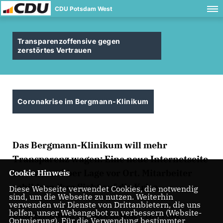
CDU Potsdam West
Transparenzoffensive gegen
zerstörtes Vertrauen
Coronakrise im Bergmann-Klinikum
Das Bergmann-Klinikum will mehr
Transparenz wagen: Eine neue Internetseite
informiert über Lage vor Ort. Mitarbeiter
Cookie Hinweis
schildern ihre Sicht auf die Krise.
Diese Webseite verwendet Cookies, die notwendig
sind, um die Webseite zu nutzen. Weiterhin
verwenden wir Dienste von Drittanbietern, die uns
helfen, unser Webangebot zu verbessern (Website-
Den gesamten Artikel in den PNN vom
Optmierung). Für die Verwendung bestimmter