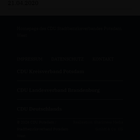
21.04.2020
Homepage des CDU Stadtbezirksverbandes Potsdam
West
IMPRESSUM
DATENSCHUTZ
KONTAKT
CDU Kreisverband Potsdam
CDU Landesverband Brandenburg
CDU Deutschlands
© 2026 CDU Potsdam /
Realisation: Sharkness Media
Stadtbezirksverband Potsdam
GmbH & Co. KG
West