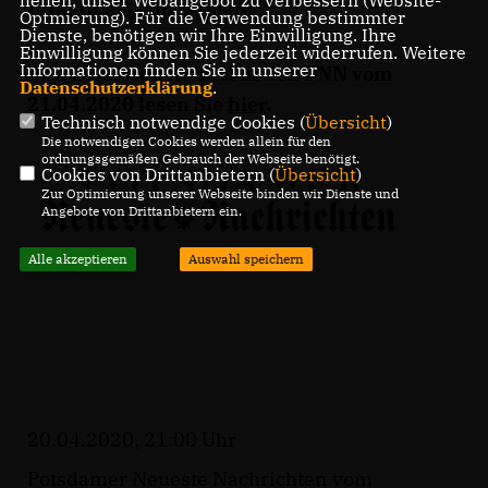
Infektionswelle geplant.
Optmierung). Für die Verwendung bestimmter
Dienste, benötigen wir Ihre Einwilligung. Ihre
Einwilligung können Sie jederzeit widerrufen. Weitere
Informationen finden Sie in unserer
Den gesamten Artikel in den PNN vom
Datenschutzerklärung
.
21.04.2020 lesen Sie
hier
.
Technisch notwendige Cookies (
Übersicht
)
Die notwendigen Cookies werden allein für den
ordnungsgemäßen Gebrauch der Webseite benötigt.
Cookies von Drittanbietern (
Übersicht
)
Zur Optimierung unserer Webseite binden wir Dienste und
Angebote von Drittanbietern ein.
Alle akzeptieren
Auswahl speichern
20.04.2020, 21:00 Uhr
Potsdamer Neueste Nachrichten vom