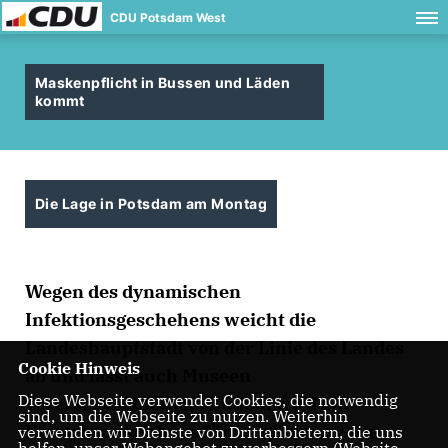
CDU Potsdam West
Maskenpflicht in Bussen und Läden
kommt
Die Lage in Potsdam am Montag
Wegen des dynamischen
Infektionsgeschehens weicht die
Landeshauptstadt von der Linie des Landes
Cookie Hinweis
ab und lässt auch Museen
Diese Webseite verwendet Cookies, die notwendig
vorerst geschlossen. Zudem wird ein
sind, um die Webseite zu nutzen. Weiterhin
Ersatzkrankenhaus für mögliche zweite
verwenden wir Dienste von Drittanbietern, die uns
helfen, unser Webangebot zu verbessern (Website-