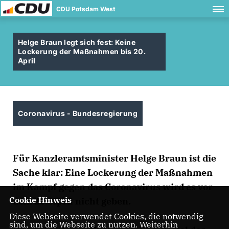
CDU Potsdam West
Helge Braun legt sich fest: Keine
Lockerung der Maßnahmen bis 20.
April
Coronavirus - Bundesregierung
Für Kanzleramtsminister Helge Braun ist die
Sache klar: Eine Lockerung der Maßnahmen
im Kampf gegen das Coronavirus wird es vor
Cookie Hinweis
dem 20. April nicht geben.
Diese Webseite verwendet Cookies, die notwendig
sind, um die Webseite zu nutzen. Weiterhin