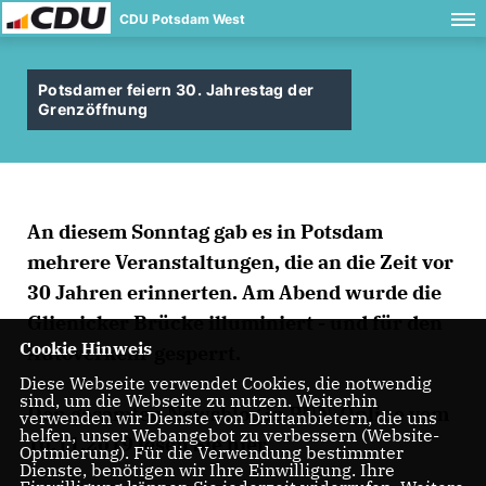
CDU Potsdam West
Potsdamer feiern 30. Jahrestag der
Grenzöffnung
An diesem Sonntag gab es in Potsdam
mehrere Veranstaltungen, die an die Zeit vor
30 Jahren erinnerten. Am Abend wurde die
Glienicker Brücke illuminiert - und für den
Cookie Hinweis
Autoverkehr gesperrt.
Diese Webseite verwendet Cookies, die notwendig
sind, um die Webseite zu nutzen. Weiterhin
Den gesamten Newsblog in PNN-Online vom
verwenden wir Dienste von Drittanbietern, die uns
helfen, unser Webangebot zu verbessern (Website-
10.11.2019 lesen Sie
hier
.
Optmierung). Für die Verwendung bestimmter
Dienste, benötigen wir Ihre Einwilligung. Ihre