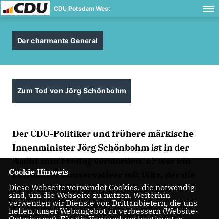
CDU Potsdam West
Der charmante General
Zum Tod von Jörg Schönbohm
Der CDU-Politiker und frühere märkische
Innenminister Jörg Schönbohm ist in der
Nacht zum Freitag verstorben. Er war ein
Cookie Hinweis
aufrechter Konservativer mit Witz, der die
Diese Webseite verwendet Cookies, die notwendig
Politik in Brandenburg und Berlin
sind, um die Webseite zu nutzen. Weiterhin
maßgeblich geprägt hat.
verwenden wir Dienste von Drittanbietern, die uns
helfen, unser Webangebot zu verbessern (Website-
Optmierung). Für die Verwendung bestimmter