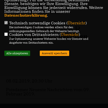
Dienste, benötigen wir Ihre Einwilligung. Ihre
Den gesamten Artikel in den PNN vom
Einwilligung können Sie jederzeit widerrufen. Weitere
Informationen finden Sie in unserer
09.02.2019 lesen Sie
hier
.
Datenschutzerklärung
.
Technisch notwendige Cookies (
Übersicht
)
Die notwendigen Cookies werden allein für den
ordnungsgemäßen Gebrauch der Webseite benötigt.
Cookies von Drittanbietern (
Übersicht
)
Zur Optimierung unserer Webseite binden wir Dienste und
Angebote von Drittanbietern ein.
Alle akzeptieren
Auswahl speichern
08.02.2019, 20:30 Uhr
Potsdamer Neueste Nachrichten vom 09.
Februar 2019.