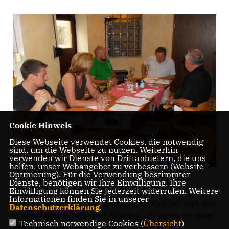
Cookie Hinweis
Diese Webseite verwendet Cookies, die notwendig
sind, um die Webseite zu nutzen. Weiterhin
verwenden wir Dienste von Drittanbietern, die uns
helfen, unser Webangebot zu verbessern (Website-
Optmierung). Für die Verwendung bestimmter
Dienste, benötigen wir Ihre Einwilligung. Ihre
Einwilligung können Sie jederzeit widerrufen. Weitere
Informationen finden Sie in unserer
Wieder in der „Schillerklause“ am Bahnhof Charlottenhof wurde auch
Datenschutzerklärung
.
in diesem Rahmen unsere neue Sichtachse „Im Westen was Neues“
Technisch notwendige Cookies (
Übersicht
)
begrüßt und thematisiert.