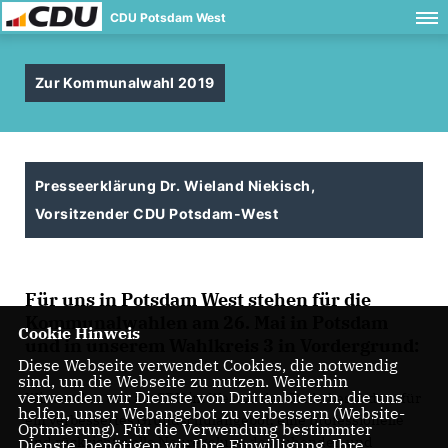
CDU Potsdam West
Zur Kommunalwahl 2019
Presseerklärung Dr. Wieland Niekisch,
Vorsitzender CDU Potsdam-West
Für uns in Potsdam West stehen für die
Kommunalwahlen am 26. Mai in Potsdam
Cookie Hinweis
und in unserem Wahlkreis 3 in Vordergrund:
Diese Webseite verwendet Cookies, die notwendig
sind, um die Webseite zu nutzen. Weiterhin
verwenden wir Dienste von Drittanbietern, die uns
Wir werden uns als CDU im Westen der Stadt besonders für
helfen, unser Webangebot zu verbessern (Website-
ein verbessertes Grundschulangebot, eine professionelle
Optmierung). Für die Verwendung bestimmter
und rücksichtsvolle Neuregelung des ruhenden und
Dienste, benötigen wir Ihre Einwilligung. Ihre