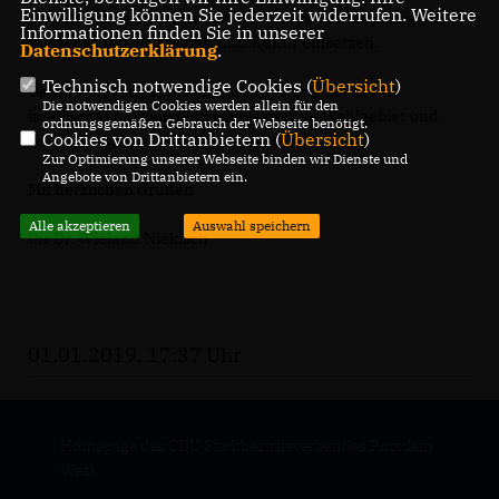
Einwilligung können Sie jederzeit widerrufen. Weitere
fließenden Verkehrs und eine stärkere Verknüpfung von
Informationen finden Sie in unserer
Wissenschaft, Wirtschaft und Kultur einsetzen.
Datenschutzerklärung
.
Technisch notwendige Cookies (
Übersicht
)
Damit vom Tourismus bis zur Schaffung neuer und
Die notwendigen Cookies werden allein für den
intelligenter Arbeitsplätze das gesamte Wahlgebiet und
ordnungsgemäßen Gebrauch der Webseite benötigt.
Cookies von Drittanbietern (
Übersicht
)
seine Menschen davon profitieren!
Zur Optimierung unserer Webseite binden wir Dienste und
Angebote von Drittanbietern ein.
Mit herzlichen Grüßen
Alle akzeptieren
Auswahl speichern
Ihr Dr. Wieland Niekisch
01.01.2019, 17:37 Uhr
Homepage des CDU Stadtbezirksverbandes Potsdam
West