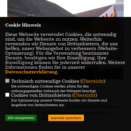
Cookie Hinweis
Diese Webseite verwendet Cookies, die notwendig
sind, um die Webseite zu nutzen. Weiterhin
verwenden wir Dienste von Drittanbietern, die uns
helfen, unser Webangebot zu verbessern (Website-
Optmierung). Für die Verwendung bestimmter
Dienste, benötigen wir Ihre Einwilligung. Ihre
Einwilligung können Sie jederzeit widerrufen. Weitere
Informationen finden Sie in unserer
Datenschutzerklärung
.
Technisch notwendige Cookies (
Übersicht
)
Die notwendigen Cookies werden allein für den
ordnungsgemäßen Gebrauch der Webseite benötigt.
Cookies von Drittanbietern (
Übersicht
)
Einen würdigen Abschluss fand der Potsdam-Besuch
Zur Optimierung unserer Webseite binden wir Dienste und
Angebote von Drittanbietern ein.
unserer Generalsekretärin heute Abend im Le Manege am
Neuen Markt, wo sie zwei Stunden lang gemeinsam mit
Alle akzeptieren
Auswahl speichern
Götz Friederich Rede und Antwort stand.