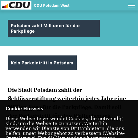
CDU Potsdam West
Potsdam zahlt Millionen für die
Parkpflege
Kein Parkeintritt in Potsdam
Die Stadt Potsdam zahlt der
Schlösserstiftung weiterhin jedes Jahr eine
Million Euro für die Parkpflege. Damit soll
Cookie Hinweis
der Parkeintritt für den Welterbepark
Diese Webseite verwendet Cookies, die notwendig
sind, um die Webseite zu nutzen. Weiterhin
Sanssouci vermieden werden.
verwenden wir Dienste von Drittanbietern, die uns
helfen, unser Webangebot zu verbessern (Website-
Optmierung). Für die Verwendung bestimmter