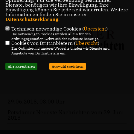
Den gesamten Artikel in den PNN vom
Dienste, benötigen wir Ihre Einwilligung. Ihre
Einwilligung können Sie jederzeit widerrufen. Weitere
29.06.2018 lesen Sie
hier
.
Informationen finden Sie in unserer
Datenschutzerklärung
.
Technisch notwendige Cookies (
Übersicht
)
Die notwendigen Cookies werden allein für den
ordnungsgemäßen Gebrauch der Webseite benötigt.
Cookies von Drittanbietern (
Übersicht
)
Zur Optimierung unserer Webseite binden wir Dienste und
Angebote von Drittanbietern ein.
Alle akzeptieren
Auswahl speichern
29.06.2018, 08:00 Uhr
Potsdamer Neueste Nachrichten vom 29. Juni
2018