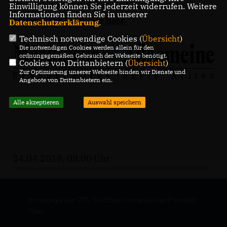
Den gesamten Artikel in der MAZ vom
Einwilligung können Sie jederzeit widerrufen. Weitere
Informationen finden Sie in unserer
24.04.2018 lesen Sie
hier
.
Datenschutzerklärung
.
Technisch notwendige Cookies (
Übersicht
)
Die notwendigen Cookies werden allein für den
ordnungsgemäßen Gebrauch der Webseite benötigt.
Cookies von Drittanbietern (
Übersicht
)
Zur Optimierung unserer Webseite binden wir Dienste und
Angebote von Drittanbietern ein.
Alle akzeptieren
Auswahl speichern
24.04.2018, 08:00 Uhr
Homepage des CDU Stadtbezirksverbandes Potsdam
West