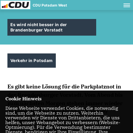
CDU Potsdam West
Es wird nicht besser in der
Brandenburger Vorstadt
Verkehr in Potsdam
Es gibt keine Lösung für die Parkplatznot in
der Brandenburger Vorstadt. Vom Abend bis
Cookie Hinweis
zum nächsten Morgen stehen immer wieder
Diese Webseite verwendet Cookies, die notwendig
Autos notgedrungen falsch; die Fahrer
sind, um die Webseite zu nutzen. Weiterhin
verwenden wir Dienste von Drittanbietern, die uns
werden abkassiert.
helfen, unser Webangebot zu verbessern (Website-
Optmierung). Für die Verwendung bestimmter
Dienste, benötigen wir Ihre Einwilligung. Ihre