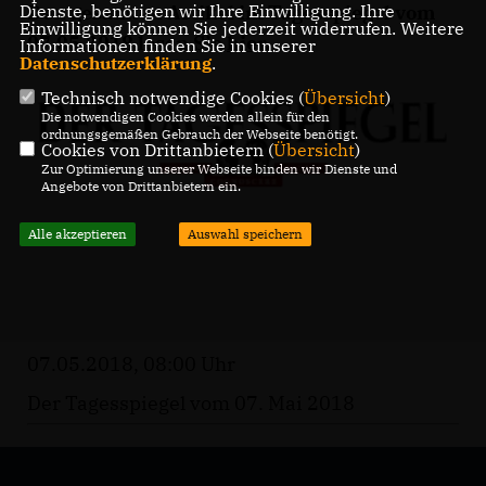
Den gesamten Artikel im Tagesspiegel vom
Dienste, benötigen wir Ihre Einwilligung. Ihre
Einwilligung können Sie jederzeit widerrufen. Weitere
07.05.2018 lesen Sie
hier
.
Informationen finden Sie in unserer
Datenschutzerklärung
.
Technisch notwendige Cookies (
Übersicht
)
Die notwendigen Cookies werden allein für den
ordnungsgemäßen Gebrauch der Webseite benötigt.
Cookies von Drittanbietern (
Übersicht
)
Zur Optimierung unserer Webseite binden wir Dienste und
Angebote von Drittanbietern ein.
Alle akzeptieren
Auswahl speichern
07.05.2018, 08:00 Uhr
Der Tagesspiegel vom 07. Mai 2018