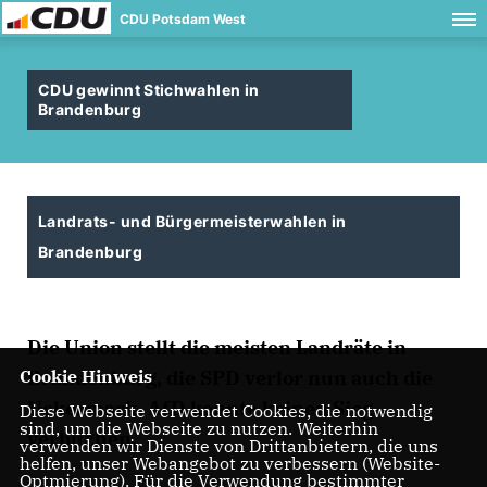
CDU Potsdam West
CDU gewinnt Stichwahlen in
Brandenburg
Landrats- und Bürgermeisterwahlen in
Brandenburg
Die Union stellt die meisten Landräte in
Brandenburg, die SPD verlor nun auch die
Cookie Hinweis
Uckermark. AfD konnte keinen Sieg
Diese Webseite verwendet Cookies, die notwendig
sind, um die Webseite zu nutzen. Weiterhin
verbuchen.
verwenden wir Dienste von Drittanbietern, die uns
helfen, unser Webangebot zu verbessern (Website-
Optmierung). Für die Verwendung bestimmter