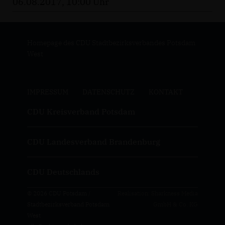
06.08.2017, 10:00 Uhr
Homepage des CDU Stadtbezirksverbandes Potsdam
West
IMPRESSUM
DATENSCHUTZ
KONTAKT
CDU Kreisverband Potsdam
CDU Landesverband Brandenburg
CDU Deutschlands
© 2026 CDU Potsdam /
Realisation: Sharkness Media
Stadtbezirksverband Potsdam
GmbH & Co. KG
West