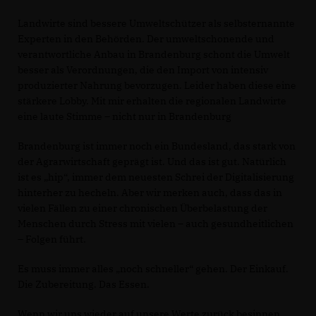
Landwirte sind bessere Umweltschützer als selbsternannte
Experten in den Behörden. Der umweltschonende und
verantwortliche Anbau in Brandenburg schont die Umwelt
besser als Verordnungen, die den Import von intensiv
produzierter Nahrung bevorzugen. Leider haben diese eine
stärkere Lobby. Mit mir erhalten die regionalen Landwirte
eine laute Stimme – nicht nur in Brandenburg
Brandenburg ist immer noch ein Bundesland, das stark von
der Agrarwirtschaft geprägt ist. Und das ist gut. Natürlich
ist es „hip“, immer dem neuesten Schrei der Digitalisierung
hinterher zu hecheln. Aber wir merken auch, dass das in
vielen Fällen zu einer chronischen Überbelastung der
Menschen durch Stress mit vielen – auch gesundheitlichen
– Folgen führt.
Es muss immer alles „noch schneller“ gehen. Der Einkauf.
Die Zubereitung. Das Essen.
Wenn wir uns wieder auf unsere Werte zurück besinnen,