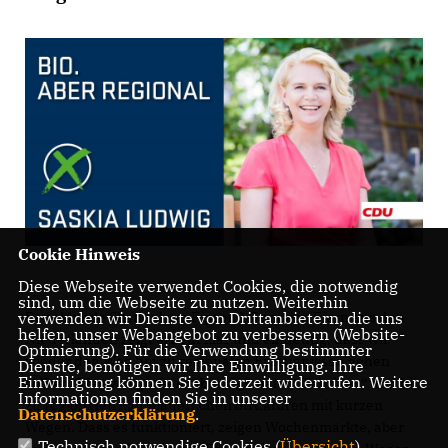
Cookie Hinweis
Diese Webseite verwendet Cookies, die notwendig
sind, um die Webseite zu nutzen. Weiterhin
Der aktuelle Skandal um Fipronil-Funde in Eiern aus den
verwenden wir Dienste von Drittanbietern, die uns
helfen, unser Webangebot zu verbessern (Website-
Niederlanden zeigt erneut klar und eindeutig, dass wir
Optmierung). Für die Verwendung bestimmter
wieder den Weg hin zu regionalen Erzeugnissen gehen
Dienste, benötigen wir Ihre Einwilligung. Ihre
Einwilligung können Sie jederzeit widerrufen. Weitere
sollten. Weg von großen, überregionalen „Fabriken“ und hin
Informationen finden Sie in unserer
zu regionalen kleinbäuerlichen Strukturen mit kurzen
Datenschutzerklärung
.
Wegen. Dass es funktioniert, zeigen Wochenmärkte, aber
Technisch notwendige Cookies (
Übersicht
)