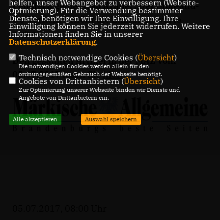
helfen, unser Webangebot zu verbessern (Website-
Pendlern gedient, so Krane. „Der Stop-and-
Optmierung). Für die Verwendung bestimmter
Dienste, benötigen wir Ihre Einwilligung. Ihre
Go-Verkehr erhöht die Emissionswerte
Einwilligung können Sie jederzeit widerrufen. Weitere
sogar.“
Informationen finden Sie in unserer
Datenschutzerklärung
.
Technisch notwendige Cookies (
Übersicht
)
Den gesamten Artikel in der MAZ vom
Die notwendigen Cookies werden allein für den
05.07.2017 lesen Sie
hier
.
ordnungsgemäßen Gebrauch der Webseite benötigt.
Cookies von Drittanbietern (
Übersicht
)
Zur Optimierung unserer Webseite binden wir Dienste und
Angebote von Drittanbietern ein.
Alle akzeptieren
Auswahl speichern
05.07.2017, 08:00 Uhr