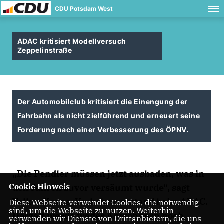
CDU Potsdam West
ADAC kritisiert Modellversuch
Zeppelinstraße
Der Automobilclub kritisiert die Einengung der
Fahrbahn als nicht zielführend und erneuert seine
Forderung nach einer Verbesserung des ÖPNV.
Die Pendler müssen jetzt ausbaden, was in
Cookie Hinweis
den Jahren zuvor versäumt wurde“, sagt
Volker Krane, Verkehrsvorstand beim ADAC.
Diese Webseite verwendet Cookies, die notwendig
sind, um die Webseite zu nutzen. Weiterhin
Derzeit werde weder Anwohnern noch
verwenden wir Dienste von Drittanbietern, die uns