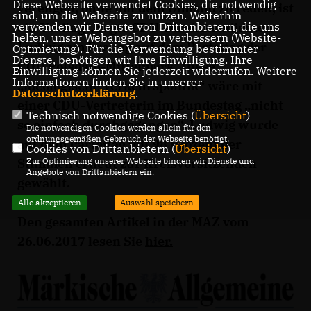
Diese Webseite verwendet Cookies, die notwendig
verengen, ohne mit dem Umland zu reden, ist
sind, um die Webseite zu nutzen. Weiterhin
ein Unding“, sagte CDU-Direktkandidaten
verwenden wir Dienste von Drittanbietern, die uns
helfen, unser Webangebot zu verbessern (Website-
Ludwig am Freitag auf dem Parteitag der
Optmierung). Für die Verwendung bestimmter
Dienste, benötigen wir Ihre Einwilligung. Ihre
CDU Potsdam-Mittelmark. Diese
Einwilligung können Sie jederzeit widerrufen. Weitere
Informationen finden Sie in unserer
ideologische Verkehrspolitik“ wäre mit
Datenschutzerklärung
.
einer CDU-Vertreterin im Bundestag „nicht
Technisch notwendige Cookies (
Übersicht
)
so einfach durchgegangen“. Ludwig wurde
Die notwendigen Cookies werden allein für den
ordnungsgemäßen Gebrauch der Webseite benötigt.
auf dem Parteitag mit 98 Prozent der
Cookies von Drittanbietern (
Übersicht
)
Stimmen erneut zur Kreisvorsitzenden
Zur Optimierung unserer Webseite binden wir Dienste und
Angebote von Drittanbietern ein.
gewählt.
Alle akzeptieren
Auswahl speichern
Den gesamten Artikel in der MAZ vom
26.06.2017 lesen Sie
hier
.