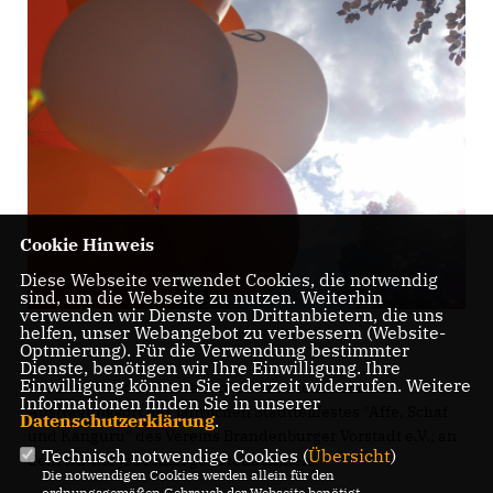
Cookie Hinweis
Diese Webseite verwendet Cookies, die notwendig
sind, um die Webseite zu nutzen. Weiterhin
verwenden wir Dienste von Drittanbietern, die uns
helfen, unser Webangebot zu verbessern (Website-
Optmierung). Für die Verwendung bestimmter
Dienste, benötigen wir Ihre Einwilligung. Ihre
Einwilligung können Sie jederzeit widerrufen. Weitere
Der Platz vor der Erlöserkirche war wieder einmal
Informationen finden Sie in unserer
Austragungsort des jährlichen Stadtteilfestes "Affe, Schaf
Datenschutzerklärung
.
und Känguru" des Vereins Brandenburger Vorstadt e.V., an
Technisch notwendige Cookies (
Übersicht
)
dem wir wie jedesmal gern teilnahmen.
Die notwendigen Cookies werden allein für den
ordnungsgemäßen Gebrauch der Webseite benötigt.