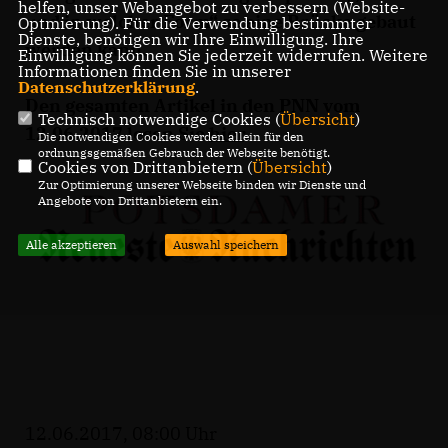
helfen, unser Webangebot zu verbessern (Website-
und in welcher Form“ so eine Brücke gebaut
Optmierung). Für die Verwendung bestimmter
Dienste, benötigen wir Ihre Einwilligung. Ihre
werden kann.
Einwilligung können Sie jederzeit widerrufen. Weitere
Informationen finden Sie in unserer
Datenschutzerklärung
.
Den gesamten Artikel in den PNN vom
Technisch notwendige Cookies (
Übersicht
)
12.06.2017 lesen Sie
hier
.
Die notwendigen Cookies werden allein für den
ordnungsgemäßen Gebrauch der Webseite benötigt.
Cookies von Drittanbietern (
Übersicht
)
Zur Optimierung unserer Webseite binden wir Dienste und
Angebote von Drittanbietern ein.
Alle akzeptieren
Auswahl speichern
12.06.2017, 08:00 Uhr