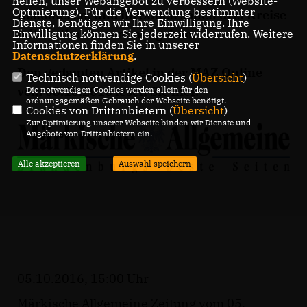
helfen, unser Webangebot zu verbessern (Website-
Optmierung). Für die Verwendung bestimmter
fusionieren, und im Süden sollen drei Kreise
Dienste, benötigen wir Ihre Einwilligung. Ihre
mit Cottbus zusammengehen.
Einwilligung können Sie jederzeit widerrufen. Weitere
Informationen finden Sie in unserer
Datenschutzerklärung
.
Den gedamten Artikel in der MAZ Online
Technisch notwendige Cookies (
Übersicht
)
vom 05.10.2016 lesen Sie
hier
.
Die notwendigen Cookies werden allein für den
ordnungsgemäßen Gebrauch der Webseite benötigt.
Cookies von Drittanbietern (
Übersicht
)
Zur Optimierung unserer Webseite binden wir Dienste und
Angebote von Drittanbietern ein.
Alle akzeptieren
Auswahl speichern
05.10.2016, 15:00 Uhr
Märkische Allgemeine Zeitung vom 05.