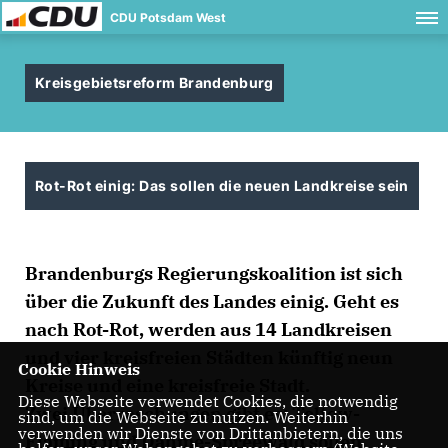
CDU Potsdam West
Kreisgebietsreform Brandenburg
Rot-Rot einig: Das sollen die neuen Landkreise sein
Brandenburgs Regierungskoalition ist sich
über die Zukunft des Landes einig. Geht es
nach Rot-Rot, werden aus 14 Landkreisen
und vier kreisfreien Städten künftig neun
Cookie Hinweis
Kreise und eine kreisfreie Stadt.
Diese Webseite verwendet Cookies, die notwendig
Zwei Überraschungen gibt es: Teltow-
sind, um die Webseite zu nutzen. Weiterhin
verwenden wir Dienste von Drittanbietern, die uns
Fläming und Dahme-Spreewald sollen