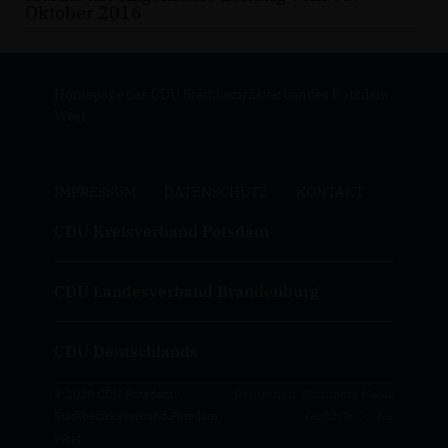
Oktober 2016
Homepage des CDU Stadtbezirksverbandes Potsdam
West
IMPRESSUM
DATENSCHUTZ
KONTAKT
CDU Kreisverband Potsdam
CDU Landesverband Brandenburg
CDU Deutschlands
© 2026 CDU Potsdam /
Realisation: Sharkness Media
Stadtbezirksverband Potsdam
GmbH & Co. KG
West