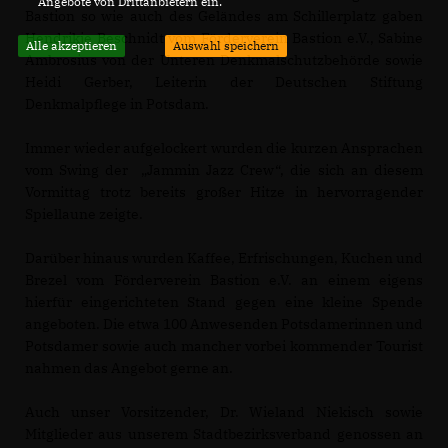
Angebote von Drittanbietern ein.
Bastion so wie auch des Geländes am Schillerplatz gaben
Hendrikje Beschnidt vom Förderverein Bastion e.V., Sabine
Alle akzeptieren
Auswahl speichern
Ambrosius von der Unteren Denkmalschutzbehörde sowie
Heidi Gerber, Leiterin der Deutschen Stiftung
Denkmalpflege in Potsdam.
Immer wieder aufgelockert wurden die kurzen Ansprachen
vom Swing der „Jammin Jazz Crew“, die sich an diesem
Vormittag trotz bereits großer Hitze in hervorragender
Spiellaune zeigte.
Darüber hinaus wurden Kaffee, Erfrischungen, Kuchen und
Brezel vom Förderverein Bastion e.V. an einem eigens
hierfür eingerichteten Stand gegen eine kleine Spende
angeboten. Die etwa 100 Anwesenden Potsdamerinnen und
Potsdamer sowie auch mancher vorbei kommender Tourist
nahmen das Angebot gerne an.
Auch unser Vorsitzender, Dr. Wieland Niekisch sowie
Mitglieder aus unserem Stadtbezirksverband genossen an