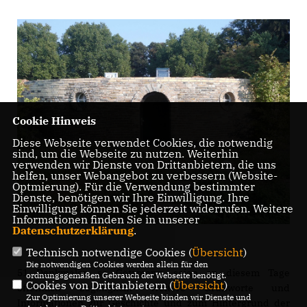
Cookie Hinweis
Diese Webseite verwendet Cookies, die notwendig
sind, um die Webseite zu nutzen. Weiterhin
verwenden wir Dienste von Drittanbietern, die uns
helfen, unser Webangebot zu verbessern (Website-
Optmierung). Für die Verwendung bestimmter
Dienste, benötigen wir Ihre Einwilligung. Ihre
Einwilligung können Sie jederzeit widerrufen. Weitere
Informationen finden Sie in unserer
Datenschutzerklärung
.
Technisch notwendige Cookies (
Übersicht
)
Die notwendigen Cookies werden allein für den
51 Denkmäler, so Götzmann, seien an diesem Tage
ordnungsgemäßen Gebrauch der Webseite benötigt.
Cookies von Drittanbietern (
Übersicht
)
öffentlich zugänglich. Weitere Grußworte und
Zur Optimierung unserer Webseite binden wir Dienste und
Informationen zur Geschichte und zum Hintergrund der