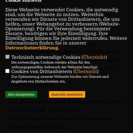
Cookie Hinweis
(voraussichtlich),
Diese Webseite verwendet Cookies, die notwendig
sind, um die Webseite zu nutzen. Weiterhin
verwenden wir Dienste von Drittanbietern, die uns
umgeleitet werden.
helfen, unser Webangebot zu verbessern (Website-
Optmierung). Für die Verwendung bestimmter
Dienste, benötigen wir Ihre Einwilligung. Ihre
Die Buslinien 605 und N14 verkehren in
Einwilligung können Sie jederzeit widerrufen. Weitere
beiden Richtungen zwischen den
Informationen finden Sie in unserer
Datenschutzerklärung
.
Haltestellen Auf dem Kiewitt und Dortustr.
Technisch notwendige Cookies (
Übersicht
)
über Zeppelinstraße (Richtung Golm über
Die notwendigen Cookies werden allein für den
Zeppelinstraße, Geschw.-Scholl-Straße),
ordnungsgemäßen Gebrauch der Webseite benötigt.
Cookies von Drittanbietern (
Übersicht
)
Breite Straße, Schopenhauerstraße,
Zur Optimierung unserer Webseite binden wir Dienste und
Angebote von Drittanbietern ein.
Charlottenstraße.
Alle akzeptieren
Auswahl speichern
Den gesamten Eintrag des Verkehrsbetriebs
in Potsdam mit detailierten
Haltestelleninformationen für unseren
Stadtteil lesen Sie
hier
.