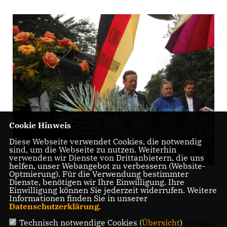
Cookie Hinweis
Diese Webseite verwendet Cookies, die notwendig
sind, um die Webseite zu nutzen. Weiterhin
verwenden wir Dienste von Drittanbietern, die uns
helfen, unser Webangebot zu verbessern (Website-
Optmierung). Für die Verwendung bestimmter
Dr. Niekisch während der Gedenkveranstaltung in
Dienste, benötigen wir Ihre Einwilligung. Ihre
Einwilligung können Sie jederzeit widerrufen. Weitere
Kleinmachnow
Informationen finden Sie in unserer
Datenschutzerklärung
.
Technisch notwendige Cookies (
Übersicht
)
Am 17. Juni 1953 hatten sich in Ostberlin und in vielen