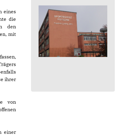
n eines
nte die
un den
en, mit
assen,
rägers
nfalls
e ihrer
te von
offenen
n einer