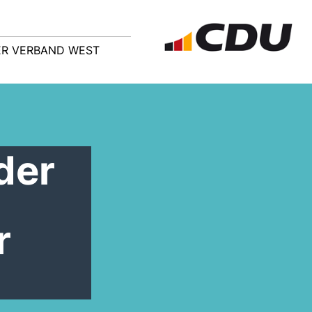
R VERBAND WEST
der
r