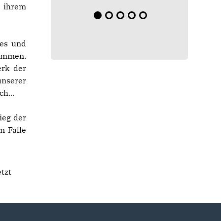
 ihrem
es und
nommen.
erk der
nserer
h...
ieg der
m Falle
tzt