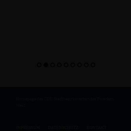
Homepage des CDU Stadtbezirksverbandes Potsdam
West
IMPRESSUM
DATENSCHUTZ
KONTAKT