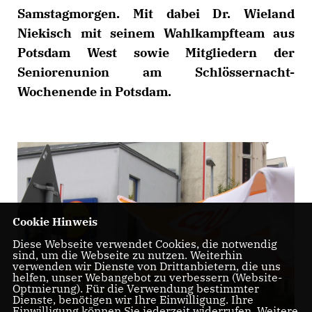
Samstagmorgen. Mit dabei Dr. Wieland
Niekisch mit seinem Wahlkampfteam aus
Potsdam West sowie Mitgliedern der
Seniorenunion am Schlössernacht-
Wochenende in Potsdam.
Cookie Hinweis
Diese Webseite verwendet Cookies, die notwendig
sind, um die Webseite zu nutzen. Weiterhin
verwenden wir Dienste von Drittanbietern, die uns
helfen, unser Webangebot zu verbessern (Website-
Optmierung). Für die Verwendung bestimmter
Dienste, benötigen wir Ihre Einwilligung. Ihre
Einwilligung können Sie jederzeit widerrufen. Weitere