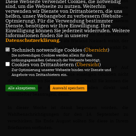
In Potsdam ist dies im Wahlkreis 21 (Potsdam I) Dr. Wieland
Diese Webseite verwendet Cookies, die notwendig
sind, um die Webseite zu nutzen. Weiterhin
Niekisch, über den Sie auf
dieser
Seite weitere
verwenden wir Dienste von Drittanbietern, die uns
Informationen finden können und dem die Erststimme
helfen, unser Webangebot zu verbessern (Website-
Optmierung). Für die Verwendung bestimmter
eines jeden bürgerlich denkenden Wählers in unserem
Dienste, benötigen wir Ihre Einwilligung. Ihre
zentralen Wahlkreis in der Landeshauptstadt gehören
Einwilligung können Sie jederzeit widerrufen. Weitere
sollte! Denn: Wer bürgerlich wählt und mit der Erststimme
Informationen finden Sie in unserer
Datenschutzerklärung
.
einen anderen Kanaidtane als Wieland Niekisch wählt, der
wählt die Gegenseite! Das bürgerliche Potsdam wählt Dr.
Technisch notwendige Cookies (
Übersicht
)
Wieland Niekisch!
Die notwendigen Cookies werden allein für den
ordnungsgemäßen Gebrauch der Webseite benötigt.
Cookies von Drittanbietern (
Übersicht
)
Sie sind am 14. September nicht zu Hause? Auf
Zur Optimierung unserer Webseite binden wir Dienste und
Geschäftsreise? Im Urlaub? Aus sonstigen Gründen nicht
Angebote von Drittanbietern ein.
da? Dann wählen Sie einfach per Briefwahl! Sie können die
Briefwahl ohne Angabe von Gründen direkt und
Alle akzeptieren
Auswahl speichern
unmittelbar beantragen, denn:
In dieser Woche ist damit begonnen worden, die
Wahlbenachrichtigungen für den 14. September zu
verschicken. Bis Ende August sollten Sie diese in Ihrem
Briefkasten vorfinden.